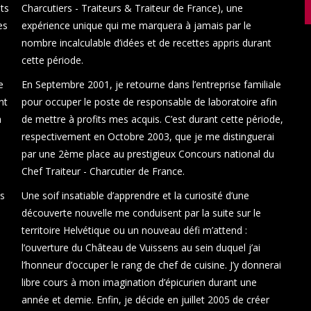
ts
Charcutiers - Traiteurs & Traiteur de France), une
es
expérience unique qui me marquera à jamais par le
nombre incalculable d’idées et de recettes appris durant
cette période.
e
En Septembre 2001, je retourne dans l’entreprise familiale
nt
pour occuper le poste de responsable de laboratoire afin
a
de mettre à profits mes acquis. C’est durant cette période,
respectivement en Octobre 2003, que je me distinguerai
par une 2ème place au prestigieux Concours national du
Chef Traiteur - Charcutier de France.
ts
Une soif insatiable d’apprendre et la curiosité d’une
découverte nouvelle me conduisent par la suite sur le
territoire Helvétique ou un nouveau défi m’attend :
l’ouverture du Château de Vuissens au sein duquel j’ai
n
l’honneur d’occuper le rang de chef de cuisine. J’y donnerai
libre cours à mon imagination d’épicurien durant une
année et demie. Enfin, je décide en juillet 2005 de créer